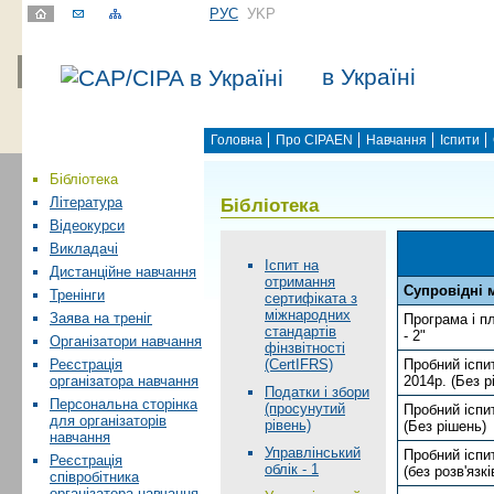
РУС
УKР
в Україні
Головна
Про CIPAEN
Навчання
Іспити
Бібліотека
Бібліотека
Література
Відеокурси
Викладачі
Іспит на
Дистанційне навчання
отримання
Супровідні 
Тренінги
сертифіката з
міжнародних
Заява на треніг
Програма і пл
стандартів
- 2"
Організатори навчання
фінзвітності
(CertIFRS)
Пробний іспит
Реєстрація
2014р. (Без р
організатора навчання
Податки і збори
Персональна сторінка
(просунутий
Пробний іспит
для організаторів
рівень)
(Без рішень)
навчання
Управлінський
Пробний іспит
Реєстрація
облік - 1
(без розв'язкі
співробітника
організатора навчання