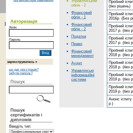
Управлінський
Пробний іспит
облік - 2
(без рішень)
Фінансовий
Пробний іспит
облік - 1
2016р. (Без р
Авторизація
Фінансовий
Пробний іспит
Логін:
облік - 2
2017 р. (без 
Податки
Пробний іспит
Пароль:
2017 р. (без 
Право
Пробний іспит
Фінансовий
2018 р. (без 
менеджмент
зареєструватись »
Пробний іспит
Аудит
2018 р. (без 
що дає реєстрація?
Управлінські
забули пароль?
Пробний іспит
інформаційні
2019 р. (без 
системи
Пошук
Пробний іспит
2019 р. (без 
Анонс іспиту 
р.)
Пошук
сертификатів і
дипломів
Введіть тип: