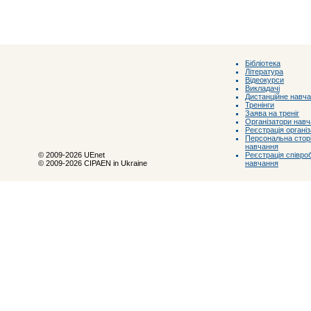
Бібліотека
Література
Відеокурси
Викладачі
Дистанційне навч
Тренінги
Заява на треніг
Організатори нав
Реєстрація органі
Персональна сторі
навчання
Реєстрація співроб
© 2009-2026 UEnet
навчання
© 2009-2026 CIPAEN in Ukraine