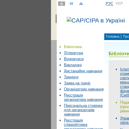
РУС
УKР
Головна
Про
Бібліотека
Бібліот
Література
Відеокурси
Викладачі
Іспит
Дистанційне навчання
отри
Тренінги
серт
міжн
Заява на треніг
стан
Організатори навчання
фінзв
(Cert
Реєстрація
організатора навчання
Пода
Персональна сторінка
(про
для організаторів
рівен
навчання
Упра
Реєстрація
облік
співробітника
організатора навчання