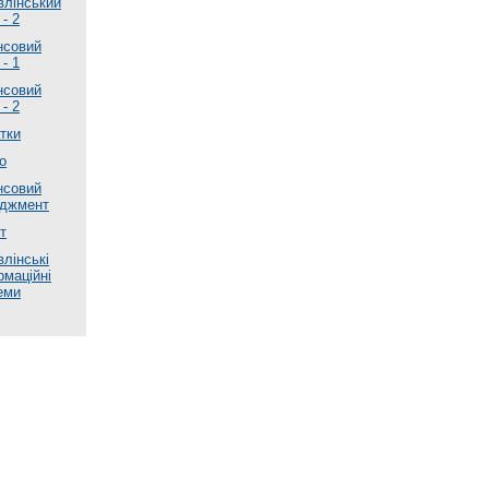
влінський
 - 2
нсовий
 - 1
нсовий
 - 2
тки
о
нсовий
джмент
т
влінські
рмаційні
еми