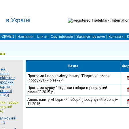
в Україні
 CIPAEN
Навчання
Іспити
Сертифікація
Вакансії і резюме
Контакти
К
ека
Назва
Фор
 на
мання
Програма і план змісту іспиту "Податки і збори
ифіката з
(просунутий рівень)"
ародних
дартів
Програма курсу "Податки і збори (просунутий
ітності
рівень)" 2015 р.
IFRS)
Анонс іспиту «Податки і збори (просунутий рівень)»
тки і збори
11.2015
сунутий
ь)
влінський
 - 1