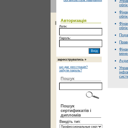
Упра
облік
Фіна
облік
Авторизація
Фіна
Логін:
облік
Пода
Пароль:
Прав
Фіна
мене
зареєструватись »
Ауди
що дає реєстрація?
Упра
забули пароль?
інфо
сист
Пошук
Пошук
сертификатів і
дипломів
Введіть тип: