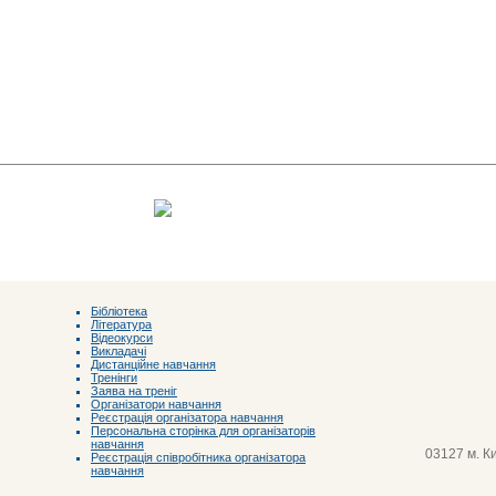
Бібліотека
Література
Відеокурси
Викладачі
Дистанційне навчання
Тренінги
Заява на треніг
Організатори навчання
Реєстрація організатора навчання
Персональна сторінка для організаторів
навчання
03127 м. Ки
Реєстрація співробітника організатора
навчання